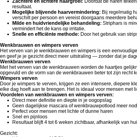
Zachtere en lichtere haargroei:
Doordat de haren telkens
resultaat.
Mogelijke blijvende haarvermindering:
Bij regelmatig h
verschilt per persoon en vereist doorgaans meerdere beh
Milde en huidvriendelijke behandeling:
Striphars is min
vermindert het de kans op irritatie.
Snelle en efficiënte methode:
Door het gebruik van strip
Wenkbrauwen en wimpers verven
Het verven van je wenkbrauwen en wimpers is een eenvoudige ma
en geef je je gezicht direct meer uitstraling — zonder dat je da
Wenkbrauwen verven
Met het verven van de wenkbrauwen worden de haartjes gelijkma
opgevuld en de vorm van de wenkbrauwen beter tot zijn recht komt
Wimpers verven
Door je wimpers te verven, krijgen ze een intensere, diepere kle
elke dag hoeft aan te brengen. Het is ideaal voor mensen met l
Voordelen van wenkbrauwen en wimpers verven:
Direct meer definitie en diepte in je oogopslag
Geen dagelijkse mascara of wenkbrauwpotlood meer nod
Perfect voor mensen met lichte of dunne haren
Snel en pijnloos
Resultaat blijft 4 tot 6 weken zichtbaar, afhankelijk van h
Gezicht: