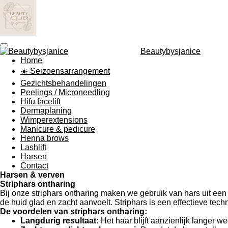
Ga
direct
naar
de
hoofdinhoud
Beautybysjanice
Home
☀️ Seizoensarrangement
Gezichtsbehandelingen
Peelings / Microneedling
Hifu facelift
Dermaplaning
Wimperextensions
Manicure & pedicure
Henna brows
Lashlift
Harsen
Contact
Harsen & verven
Striphars ontharing
Bij onze striphars ontharing maken we gebruik van hars uit ee
de huid glad en zacht aanvoelt. Striphars is een effectieve tech
De voordelen van striphars ontharing:
Langdurig resultaat:
Het haar blijft aanzienlijk langer 