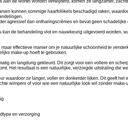
 aan de wortel worden verwijderd, komen ze langzamer, zachter e
arsen kunnen sommige haarfollikels beschadigd raken, waardoor h
andelingen.
der agressief dan ontharingscrèmes en bevat geen schadelijke c
s kan de behandeling vlot en nauwkeurig uitgevoerd worden, wa
ar effectieve manier om je natuurlijke schoonheid te versterke
gelijks make-up hoeft te gebruiken.
tig en langdurig gekleurd. Dit zorgt voor een vollere en scher
. Het resultaat is een natuurlijke, verzorgde uitstraling die wek
ur waardoor ze langer, voller en donkerder lijken. Dit geeft het
ichte wimpers of voor wie een natuurlijke look wil zonder make-
ig
uidtype en verzorging